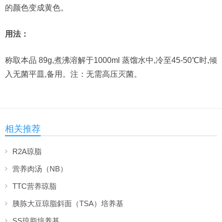
的颜色变成黄色。
用法：
称取本品 89g,煮沸溶解于1000ml 蒸馏水中,冷至45-50℃时,倾
入无菌平皿,备用。注：无需高压灭菌。
相关推荐
R2A琼脂
营养肉汤（NB）
TTC营养琼脂
胰胨大豆琼脂斜面（TSA）培养基
SS琼脂培养基