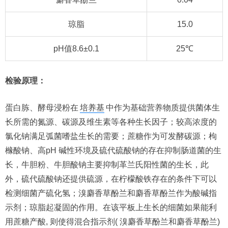
琼脂
15.0
pH值8.6±0.1
25℃
检验原理：
蛋白胨、酵母浸粉在
培养基
中作为基础营养物质提供菌体生
长所需的氮源、碳源及维生素等各种生长因子；较高浓度的
氯化钠满足弧菌嗜盐生长的需要；蔗糖作为可发酵碳源；枸
橼酸钠、高pH 碱性环境及硫代硫酸钠的存在抑制肠道菌的生
长，牛胆粉、牛胆酸钠主要抑制革兰氏阳性菌的生长，此
外，硫代硫酸钠还提供硫源，在柠檬酸铁存在的条件下可以
检测细菌产硫化氢；溴麝香草酚兰和麝香草酚兰作为酸碱指
示剂；琼脂起凝固的作用。在该平板上生长的细菌如果能利
用蔗糖产酸, 则使得混合指示剂( 溴麝香草酚兰和麝香草酚兰)