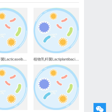
副干酪乳杆菌Lacticaseibacillus paracasei AS1.570
植物乳杆菌Lactiplantibacillus plantarum ATCC8014