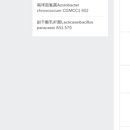
褐球固氮菌Azotobacter
chroococcum CGMCC1.502
副干酪乳杆菌Lacticaseibacillus
paracasei AS1.570