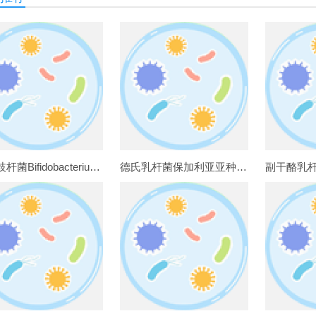
长双歧杆菌Bifidobacterium longum CICC25033
德氏乳杆菌保加利亚亚种 CICC6047