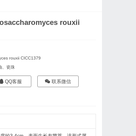
ccharomyces rouxii
s rouxii CICC1379
油、瓷珠
QQ客服
联系微信
长度约3-4cm，表面生长有菌苔，该形式属