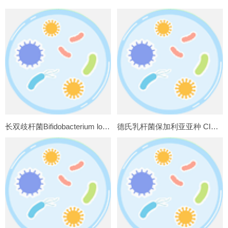
长双歧杆菌Bifidobacterium longum CICC25033
德氏乳杆菌保加利亚亚种 CICC6047