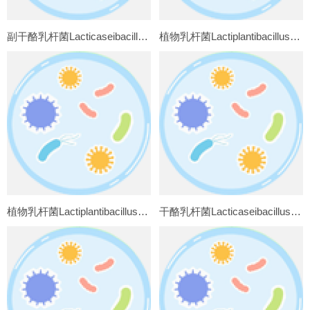
副干酪乳杆菌Lacticaseibacillus paracasei AS1.570
植物乳杆菌Lactiplantibacillus plantarum ATCC8014
植物乳杆菌Lactiplantibacillus plantarum ACCC11095
干酪乳杆菌Lacticaseibacillus casei AS1.29